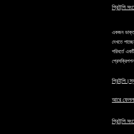
প্রিইপি সং
একজন ডাক্ত
দেখতে পাচ্ছ
পরিবর্তে এ
প্রেসক্রিপশন
প্রিইপি।স্বা
আরে ফেলল
প্রিইপি সং