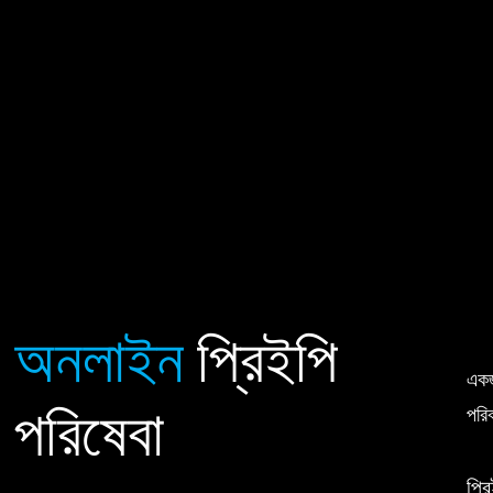
অনলাইন
প্রিইপি
একজ
পরিষেবা
পরি
প্রি