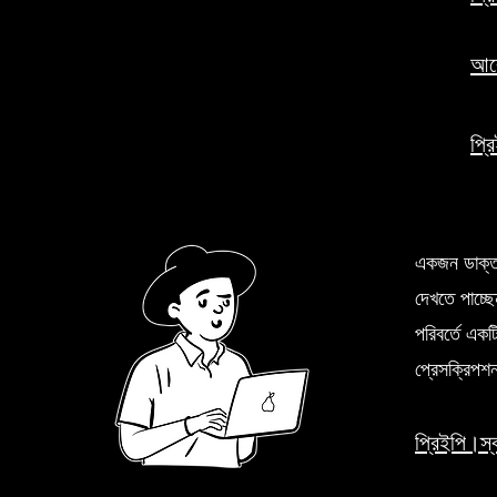
আর
প্র
একজন ডাক্ত
দেখতে পাচ্ছ
পরিবর্তে এ
প্রেসক্রিপশন
প্রিইপি।স্বা