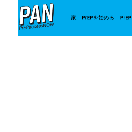
家
PrEPを始める
PrE
PANは、アボリジニとトレス海峡諸島の人
エリの人々を認めています。
©2022PrEPaccessNOWInc. ABN 36 262 9