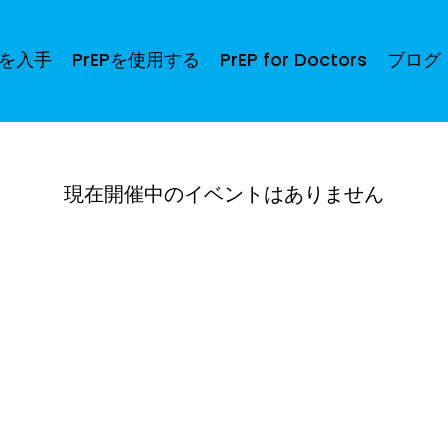
Pを入手
PrEPを使用する
PrEP for Doctors
ブログ
現在開催中のイベントはありません
々、私たちが働き、会う土地の伝統的な管理人である、過去と現在の長老たち、特に
40 405