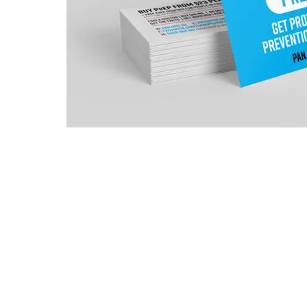
PANは、アボリジニとトレス海峡諸島の人々、私たちが働き、会う土地の伝統
エリの人々を認めています。
©2022PrEPaccessNOWInc. ABN 36 262 940 405