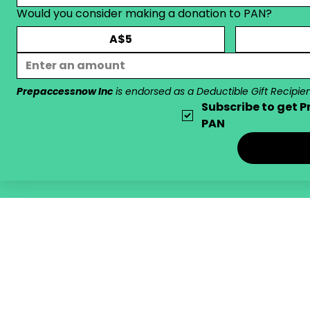
Would you consider making a donation to PAN?
A$5
Prepaccessnow Inc
 is endorsed as a Deductible Gift Recipie
Subscribe to get P
PAN
PAN mengiktiraf orang Asli dan Pulau Selat Torres, penjaga tradisio
dahulu dan sekarang - terutamanya orang Wurundjeri di negara Kuli
© 2022 PrEPaccessNOW Inc. ABN 36 262 940 405