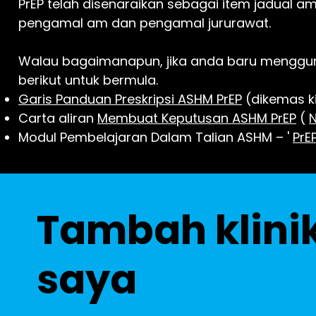
PrEP telah disenaraikan sebagai item jadual 
pengamal am dan pengamal jururawat.
Walau bagaimanapun, jika anda baru menggun
berikut untuk bermula.
Garis Panduan Preskripsi ASHM PrEP
(dikemas k
Carta aliran
Membuat Keputusan ASHM PrEP
(
Modul Pembelajaran Dalam Talian ASHM – '
PrE
Tambah klini
saya