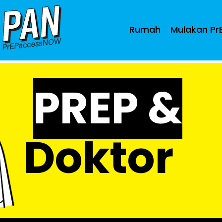
Rumah
Mulakan Pr
PREP &
Doktor