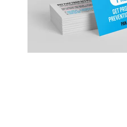
PAN mengiktiraf orang Asli dan Pulau Selat Torres, penjaga tradisio
dahulu dan sekarang - terutamanya orang Wurundjeri di negara Kuli