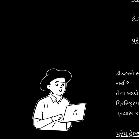
હે 
પ્ર
ડૉક્ટરને
નથી?
તેના બદ
પ્રિસ્ક્રિ
પ્રયાસ ક
પ્રેપ.હેલ્