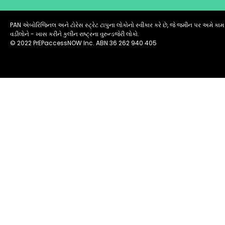
PAN એબોરિજિનલ અને ટોરેસ સ્ટ્રેટ ટાપુના લોકોનો સ્વીકાર કરે છે, જે જમીન પર અમે કા
વડીલોને - ખાસ કરીને કુલીન રાષ્ટ્રના વુરુન્ડજેરી લોકો.
© 2022 PrEPaccessNOW Inc. ABN 36 262 940 405