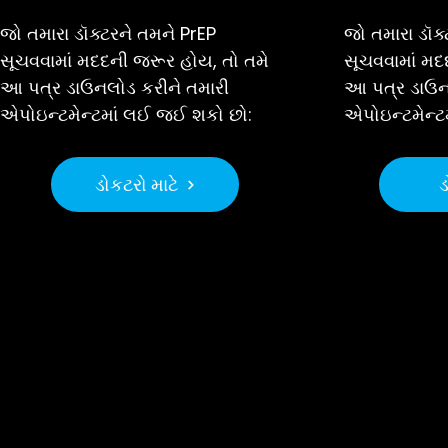
જો તમારા ડૉક્ટરને તમને PrEP
જો તમારા ડૉક્
સૂચવવામાં મદદની જરૂર હોય, તો તમે
સૂચવવામાં મદ
આ પત્ર ડાઉનલોડ કરીને તમારી
આ પત્ર ડાઉન
એપોઇન્ટમેન્ટમાં લઈ જઈ શકો છો:
એપોઇન્ટમેન્
ડોકટરો માટે
ડ