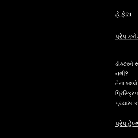
હે ફેલા
પ્રેપ કને
ડૉક્ટરને
નથી?
તેના બદ
પ્રિસ્ક્રિ
પ્રયાસ ક
પ્રેપ.હેલ્