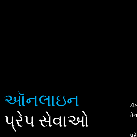
ઑનલાઇન
ડૉ
પ્રેપ સેવાઓ
તે
પ્ર