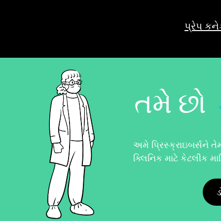
પ્રેપ કને
તમે છો
અમે પ્રિસ્ક્રાઇબર્સને 
ક્લિનિક માટે કેટલીક મા
ડ