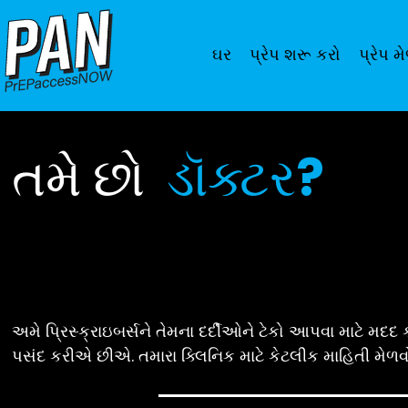
ઘર
પ્રેપ શરૂ કરો
પ્રેપ મ
તમે છો
ડૉક્ટર?
અમે પ્રિસ્ક્રાઇબર્સને તેમના દર્દીઓને ટેકો આપવા માટે મદદ ક
પસંદ કરીએ છીએ. તમારા ક્લિનિક માટે કેટલીક માહિતી મેળવ