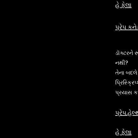
હે ફેલા
પ્રેપ કને
ડૉક્ટરને
નથી?
તેના બદ
પ્રિસ્ક્રિ
પ્રયાસ ક
પ્રેપ.હેલ્
હે ફેલા