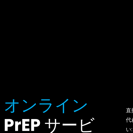
オンライン
直
PrEP サービ
代
い: