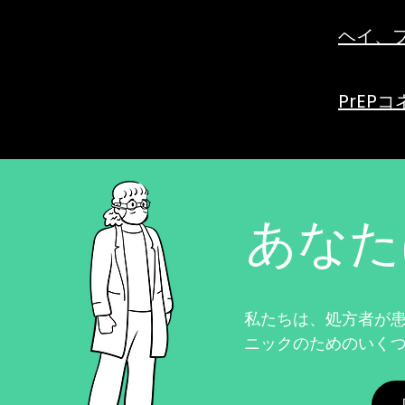
ヘイ、
PrEP
あなた
私たちは、処方者が
ニックのためのいく