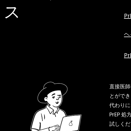
ス
P
ヘ
P
直接医師
とができ
代わりに
PrEP 
試しくだ