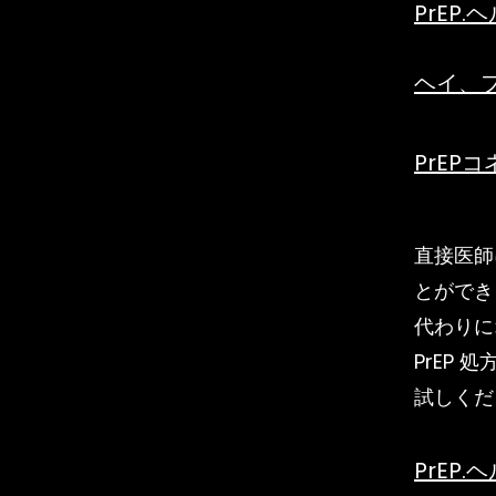
PrEP.
ヘイ、
PrEP
直接医師
とができ
代わりに
PrEP 
試しくだ
PrEP.