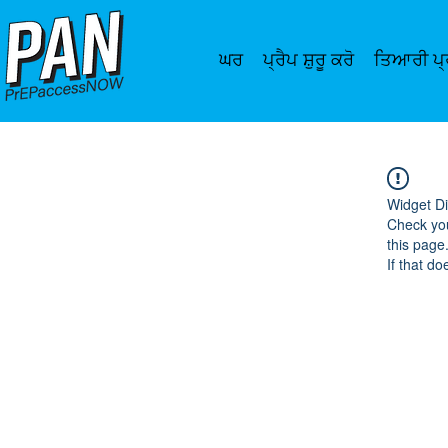
ਘਰ
ਪ੍ਰੈਪ ਸ਼ੁਰੂ ਕਰੋ
ਤਿਆਰੀ ਪ੍
Widget Di
Check you
this page
If that do