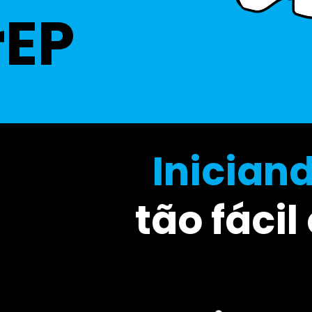
rEP
Iniciand
tão fácil