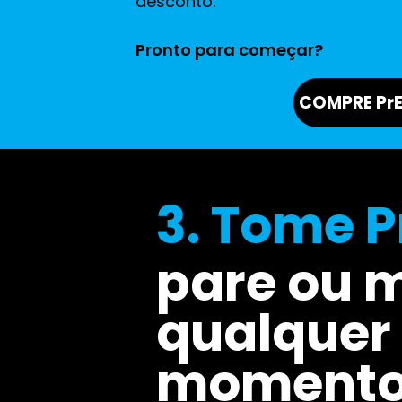
desconto.
Pronto para começar?
COMPRE Pr
3. Tome P
pare ou 
qualquer
moment