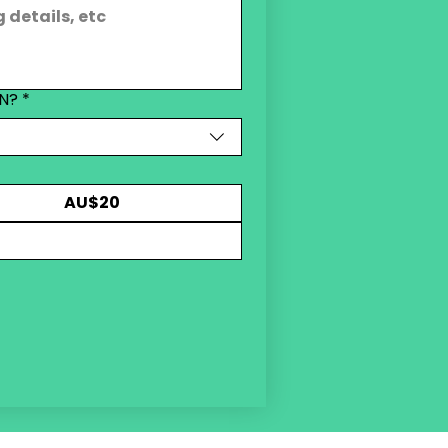
AN?
*
AU$20