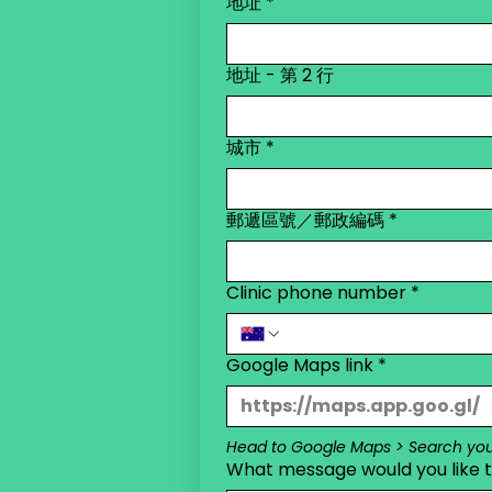
地址
*
地址 - 第 2 行
城市
*
郵遞區號／郵政編碼
*
Clinic phone number
*
Google Maps link
*
Head to Google Maps > Search your 
What message would you like to 