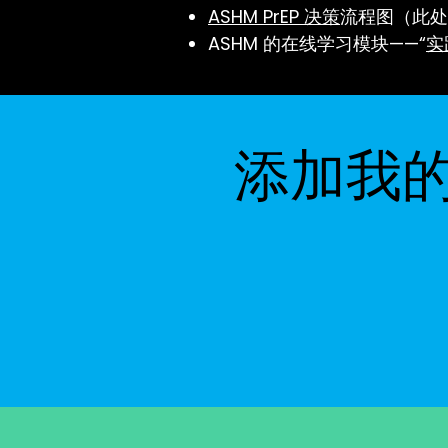
ASHM PrEP 决策
流程图（此处
ASHM 的在线学习模块——“
实
添加我