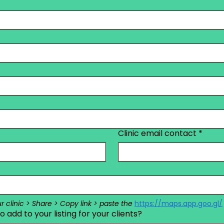
Clinic email contact
*
clinic > Share > Copy link > paste the 
https://maps.app.goo.gl/
add to your listing for your clients?