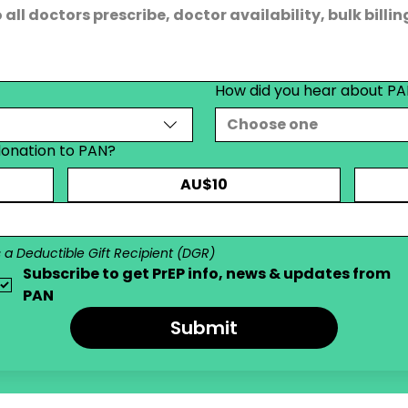
How did you hear about P
Choose one
donation to PAN?
AU$10
s a Deductible Gift Recipient (DGR)
Subscribe to get PrEP info, news & updates from 
PAN
Submit