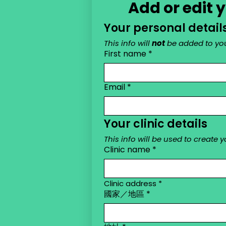
Add or edit 
Your personal detail
This info will 
not
 be added to you
First name
*
Email
*
Your clinic details
This info will be used to create 
Clinic name
*
Clinic address *
國家／地區
*
Clinic address