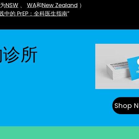
为
NSW
、
WA
和
New Zealand
）
践中的 PrEP：全科医生指南
”
的诊所
Shop N