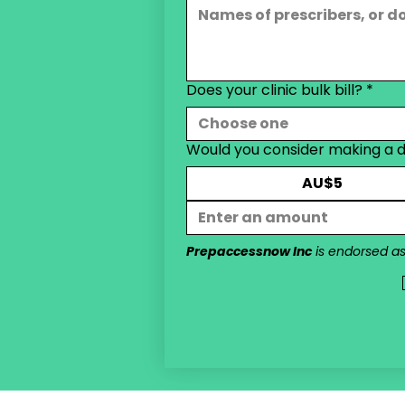
Does your clinic bulk bill?
*
Choose one
Would you consider making a 
AU$5
Prepaccessnow Inc
 is endorsed a